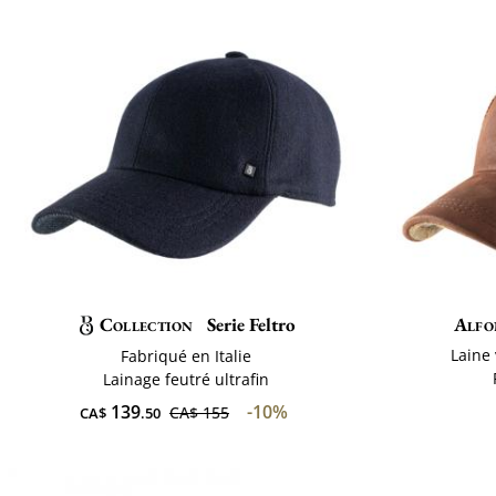
Collection
Serie Feltro
Alfo
Laine 
Fabriqué en Italie
Lainage feutré ultrafin
139
-10%
CA$ 155
CA$
.50