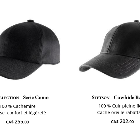
llection
Serie Como
Stetson
Cowhide Ba
100 % Cuir pleine f
100 % Cachemire
Cache oreille rabatt
se, confort et légèreté
202
255
CA$
.00
CA$
.00