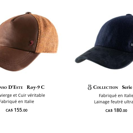
nso D'Este
Roy-9 C
Collection
Serie
vierge et Cuir véritable
Fabriqué en Itali
Fabriqué en Italie
Lainage feutré ultra
155
180
CA$
.00
CA$
.00