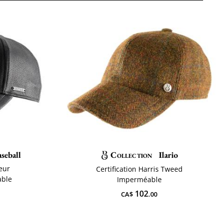
seball
Collection
Ilario
leur
Certification Harris Tweed
able
Imperméable
102
CA$
.00