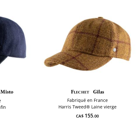
 Misto
Flechet
Gilas
Fabriqué en France
e
Harris Tweed® Laine vierge
fin
155
CA$
.00