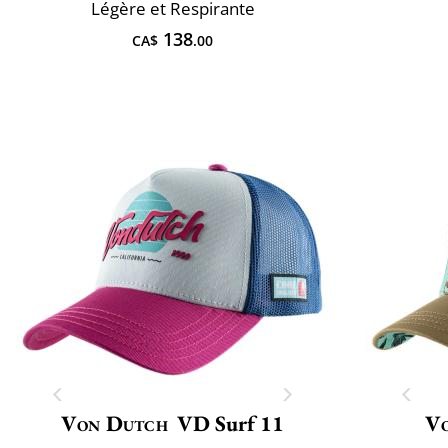
Légère et Respirante
138
CA$
.00
Von Dutch
VD Surf 11
V