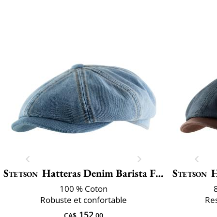
Stetson
Hatteras Denim Barista Flat Ca
Stetson
H
100 % Coton
Robuste et confortable
Res
152
CA$
.00