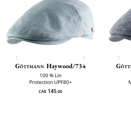
Göttmann
Haywood/734
Gött
100 % Lin
Protection UPF80+
M
145
CA$
.00