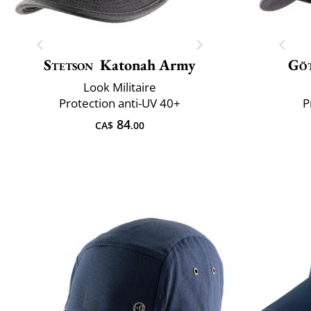
Stetson
Katonah Army
Gö
Look Militaire
Protection anti-UV 40+
P
84
CA$
.00