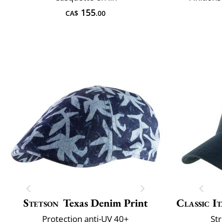
155
CA$
.00
Stetson
Texas Denim Print
Classic It
Protection anti-UV 40+
St