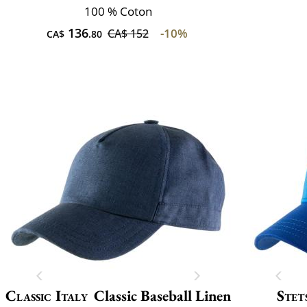
100 % Coton
136
-10%
CA$ 152
CA$
.80
Classic Italy
Classic Baseball Linen
Stet