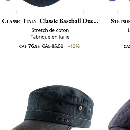
Classic Italy
Classic Baseball Due Toni
Stetso
Stretch de coton
L
Fabriqué en Italie
76
-10%
CA$ 85.50
CA$
.95
CA