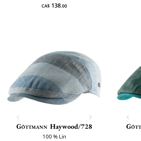
138
CA$
.00
Göttmann
Haywood/728
Göt
100 % Lin