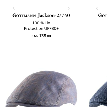
Göttmann
Jackson-2/740
Göt
100 % Lin
Protection UPF80+
138
CA$
.00