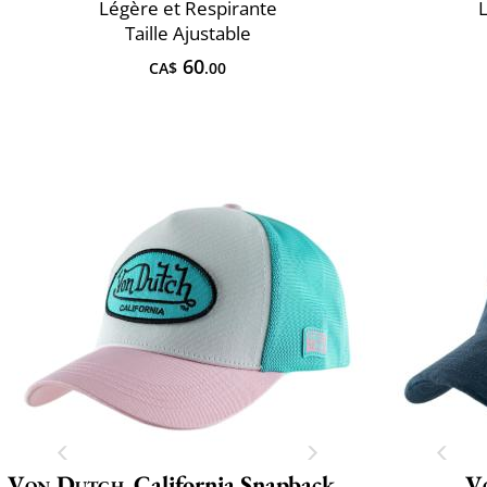
Légère et Respirante
L
Taille Ajustable
60
CA$
.00
Von Dutch
California Snapback Boucle Lof
V