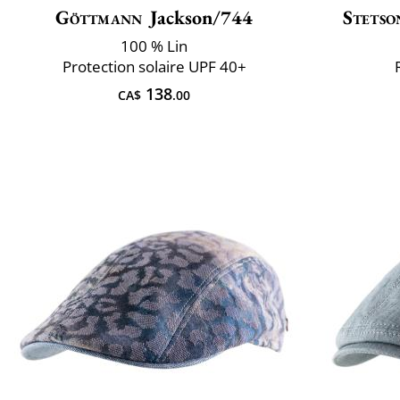
Göttmann
Jackson/744
Stetso
100 % Lin
Protection solaire UPF 40+
138
CA$
.00