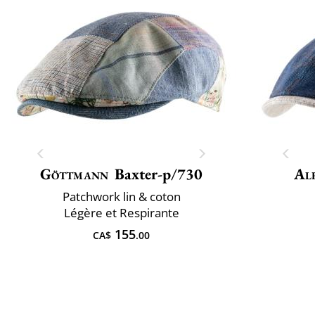
Göttmann
Baxter-p/730
Al
Patchwork lin & coton
Légère et Respirante
155
CA$
.00