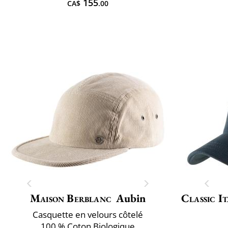
155
CA$
.00
Maison Berblanc
Aubin
Classic It
Casquette en velours côtelé
100 % Coton Biologique