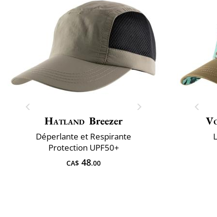
Hatland
Breezer
V
Déperlante et Respirante
L
Protection UPF50+
48
CA$
.00