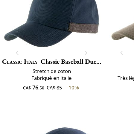
Classic Italy
Classic Baseball Due Toni
Stretch de coton
Fabriqué en Italie
Très lé
76
-10%
CA$ 85
CA$
.50