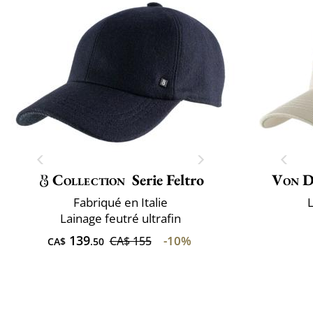
Collection
Serie Feltro
Von D
Fabriqué en Italie
L
Lainage feutré ultrafin
139
-10%
CA$ 155
CA$
.50