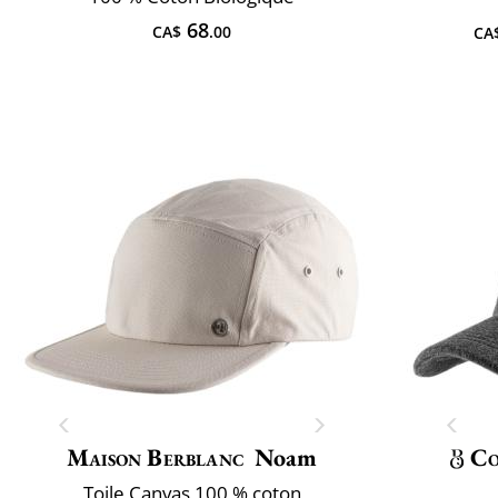
68
CA$
.00
CA
Maison Berblanc
Noam
Co
Toile Canvas 100 % coton