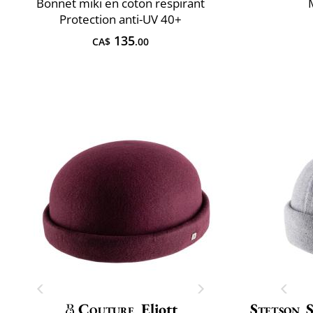
Bonnet miki en coton respirant
Protection anti-UV 40+
135
CA$
.00
Couture
Eliott
Stetson