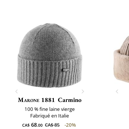
Marone 1881
Carmino
100 % fine laine vierge
Fabriqué en Italie
68
-20%
CA$ 85
CA$
.00