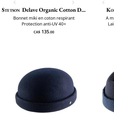
Stetson
Delave Organic Cotton Docker
Ko
Bonnet miki en coton respirant
A ​m
Protection anti-UV 40+
La
135
CA$
.00