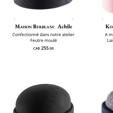
Maison Berblanc
Achile
Ko
Confectionné dans notre atelier
A ​m
Feutre moulé
La
255
CA$
.00