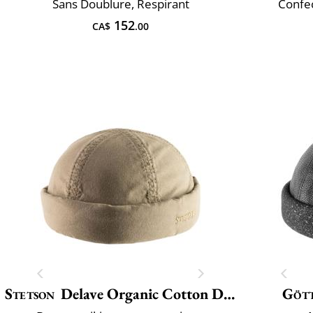
Sans Doublure, Respirant
Confec
152
CA$
.00
Stetson
Delave Organic Cotton Docker
Göt