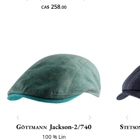
258
CA$
.00
Göttmann
Jackson-2/740
Stetso
100 % Lin