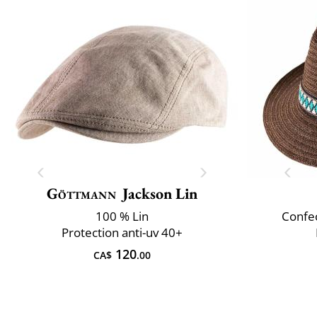
Göttmann
Jackson Lin
100 % Lin
Confec
Protection anti-uv 40+
120
CA$
.00