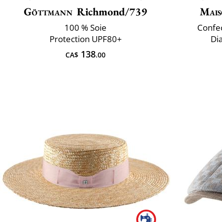
Göttmann
Richmond/739
Mais
100 % Soie
Confec
Protection UPF80+
Di
138
CA$
.00