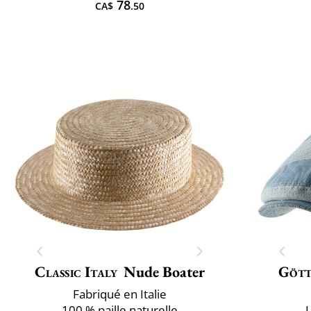
78
CA$
.50
Classic Italy
Nude Boater
Göt
Fabriqué en Italie
100 % paille naturelle
L