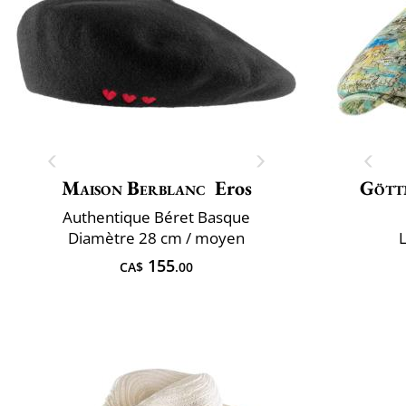
Maison Berblanc
Eros
Gött
Authentique Béret Basque
Diamètre 28 cm / moyen
L
155
CA$
.00