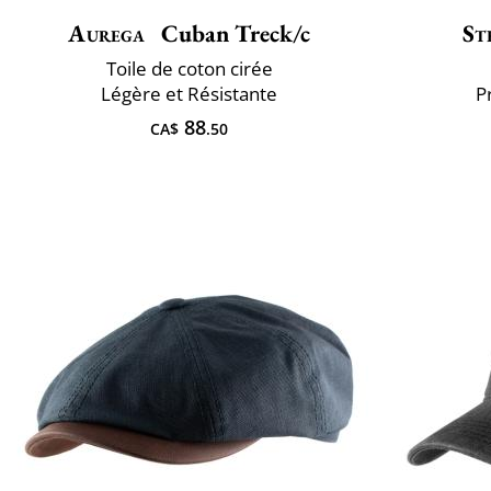
Aurega
Cuban Treck/c
St
Toile de coton cirée
Légère et Résistante
P
88
CA$
.50