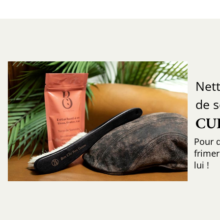
Nett
de 
CU
Pour q
frimer
lui !