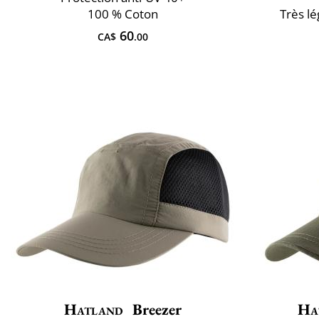
100 % Coton
Très lé
60
CA$
.00
Hatland
Breezer
Ha