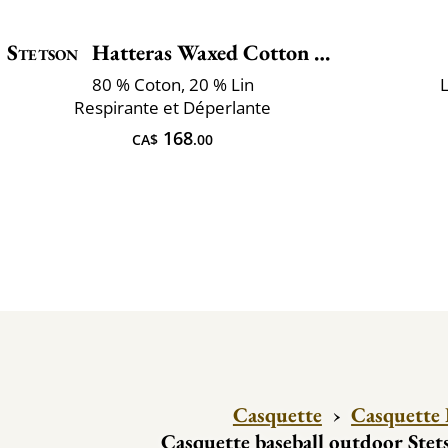
Stetson
Hatteras Waxed Cotton Linen
80 % Coton, 20 % Lin
L
Respirante et Déperlante
168
CA$
.00
Casquette
›
Casquette 
Casquette baseball outdoor Stet