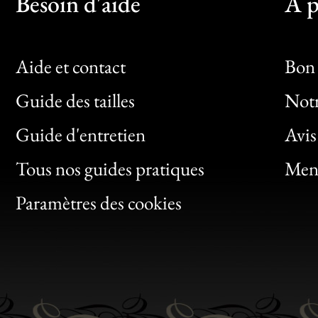
Besoin d'aide
À p
Aide et contact
Bon 
Guide des tailles
Notr
Bon
Guide d'entretien
Avis
Clic
Tous nos guides pratiques
Ment
Bon
Paramètres des cookies
Gen