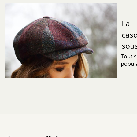
La
cas
sous
Tout s
popula