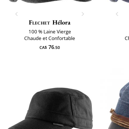
Flechet
Hélora
100 % Laine Vierge
Chaude et Confortable
C
76
CA$
.50