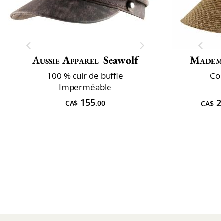
Aussie Apparel
Seawolf
Mademo
100 % cuir de buffle
Co
Imperméable
155
2
CA$
.00
CA$