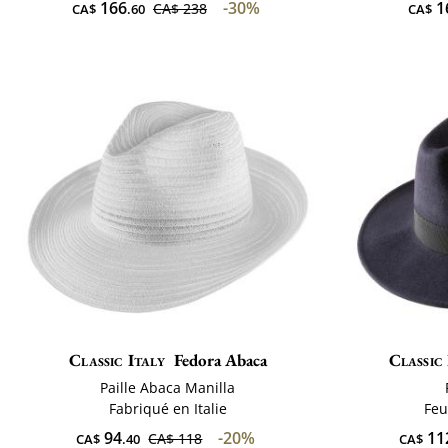
166
-30%
1
CA$ 238
CA$
.60
CA$
Classic Italy
Fedora Abaca
Classic 
Paille Abaca Manilla
Fabriqué en Italie
Feu
94
-20%
11
CA$ 118
CA$
.40
CA$