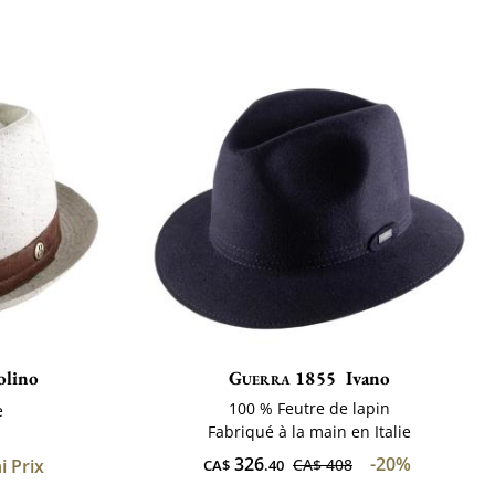
olino
Guerra 1855
Ivano
100 % Feutre de lapin
e
Fabriqué à la main en Italie
m
326
-20%
i Prix
CA$ 408
CA$
.40