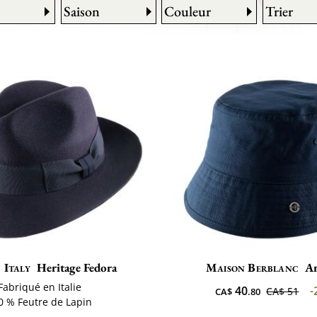
Saison
Couleur
Trier
 Italy
Heritage Fedora
Maison Berblanc
A
Fabriqué en Italie
40
-
CA$ 51
CA$
.80
0 % Feutre de Lapin