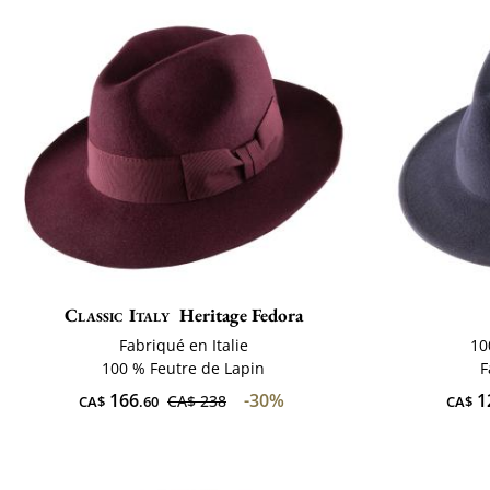
Classic Italy
Heritage Fedora
Fabriqué en Italie
10
100 % Feutre de Lapin
F
166
-30%
1
CA$ 238
CA$
.60
CA$