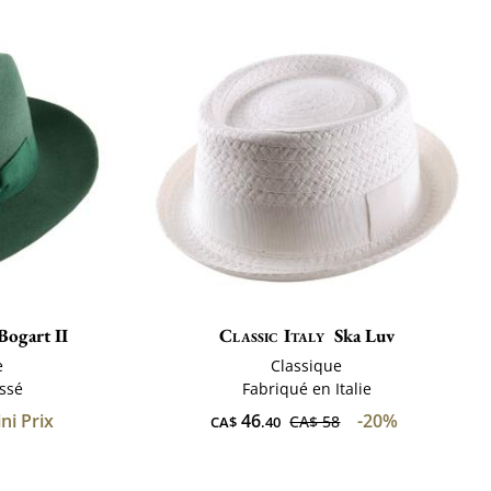
Bogart II
Classic Italy
Ska Luv
e
Classique
ssé
Fabriqué en Italie
ni Prix
46
-20%
CA$ 58
CA$
.40