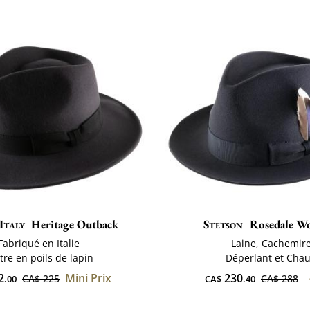
Italy
Heritage Outback
Stetson
Rosedale Wo
Fabriqué en Italie
Laine, Cachemir
tre en poils de lapin
Déperlant et Cha
2
Mini Prix
230
CA$ 225
CA$ 288
.00
CA$
.40