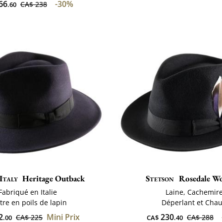
66
-30%
CA$ 238
.60
Italy
Heritage Outback
Stetson
Rosedale Wo
Fabriqué en Italie
Laine, Cachemir
tre en poils de lapin
Déperlant et Cha
2
Mini Prix
230
CA$ 225
CA$ 288
.00
CA$
.40