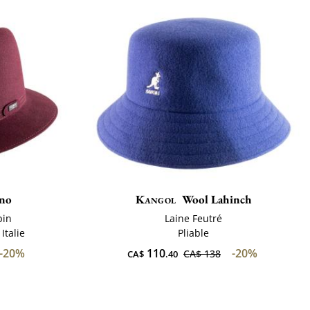
ano
Kangol
Wool Lahinch
pin
Laine Feutré
Italie
Pliable
-20%
110
-20%
CA$ 138
CA$
.40