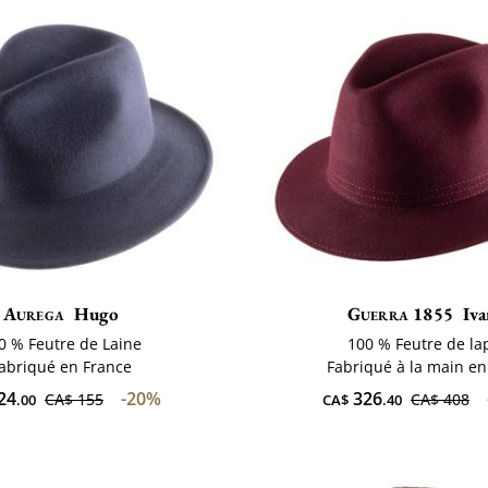
Aurega
Hugo
Guerra 1855
Iv
0 % Feutre de Laine
100 % Feutre de la
abriqué en France
Fabriqué à la main en 
24
-20%
326
CA$ 155
CA$ 408
.00
CA$
.40