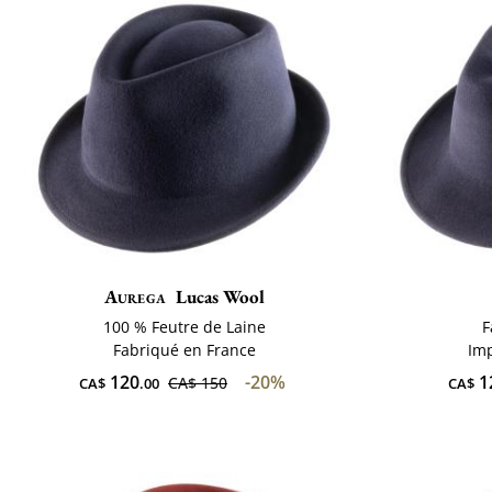
Aurega
Lucas Wool
100 % Feutre de Laine
F
Fabriqué en France
Imp
120
-20%
1
CA$ 150
CA$
.00
CA$