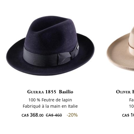
Guerra 1855
Basilio
Oliver 
100 % Feutre de lapin
Fa
Fabriqué à la main en Italie
10
368
-20%
1
CA$ 460
CA$
.00
CA$