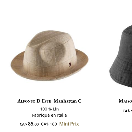
Alfonso D'Este
Manhattan C
Maiso
100 % Lin
CA$
Fabriqué en Italie
85
Mini Prix
CA$ 180
CA$
.00