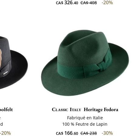
326
-20%
CA$ 408
CA$
.40
olfelt
Classic Italy
Heritage Fedora
e
Fabriqué en Italie
ud
100 % Feutre de Lapin
-20%
166
-30%
CA$ 238
CA$
.60