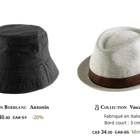
n Berblanc
Antonin
Collection
Vasc
Fabriqué en Itali
40
-20%
CA$ 51
.80
Bord court : 3 c
34
Min
CA$ 85
CA$
.00