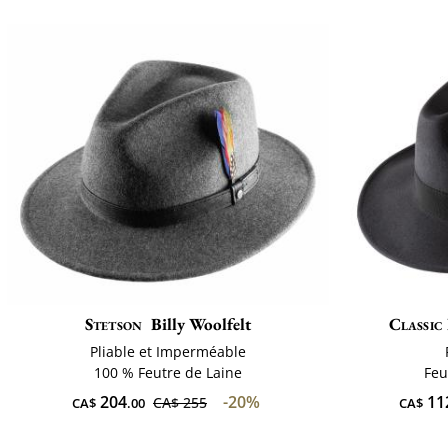
Stetson
Billy Woolfelt
Classic 
Pliable et Imperméable
100 % Feutre de Laine
Feu
204
-20%
11
CA$ 255
CA$
.00
CA$