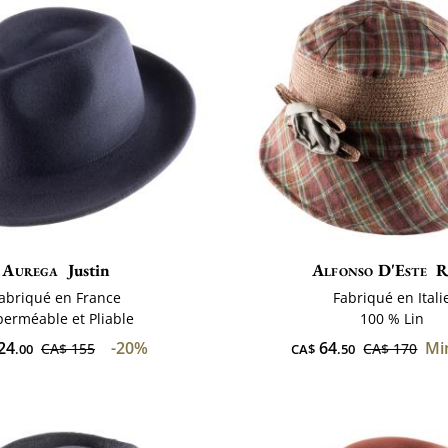
Aurega
Justin
Alfonso D'Este
R
abriqué en France
Fabriqué en Itali
erméable et Pliable
100 % Lin
24
-20%
64
Min
CA$ 155
CA$ 170
.00
CA$
.50