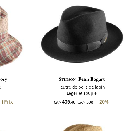
osy
Stetson
Penn Bogart
e
Feutre de poils de lapin
Léger et souple
i Prix
406
-20%
CA$ 508
CA$
.40