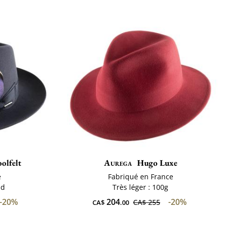
olfelt
Aurega
Hugo Luxe
e
Fabriqué en France
ud
Très léger : 100g
-20%
204
-20%
CA$ 255
CA$
.00