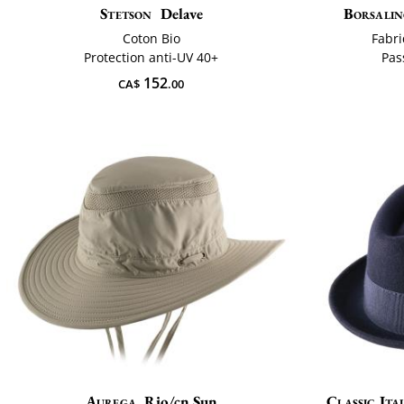
Stetson
Delave
Borsalin
Coton Bio
Fabri
Protection anti-UV 40+
Pas
152
CA$
.00
Aurega
Rio/cn Sun
Classic Ita