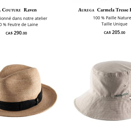
Couture
Raven
Aurega
Carmela Tresse 
100 % Paille Nature
ionné dans notre atelier
Taille Unique
0 % Feutre de Laine
205
290
CA$
.00
CA$
.00