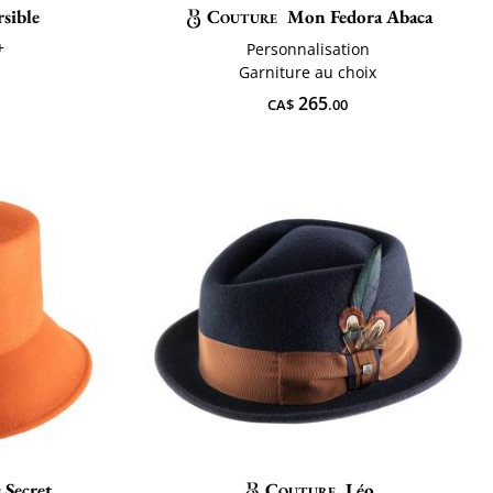
sible
Couture
Mon Fedora Abaca
+
Personnalisation
Garniture au choix
265
CA$
.00
 Secret
Couture
Léo