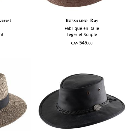
erest
Borsalino
Ray
Fabriqué en Italie
nt
Léger et Souple
545
CA$
.00