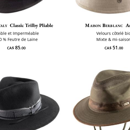
taly
Classic Trilby Pliable
Maison Berblanc
A
able et Imperméable
Velours côtelé bi
0 % Feutre de Laine
Mixte & mi-saiso
85
51
CA$
.00
CA$
.00