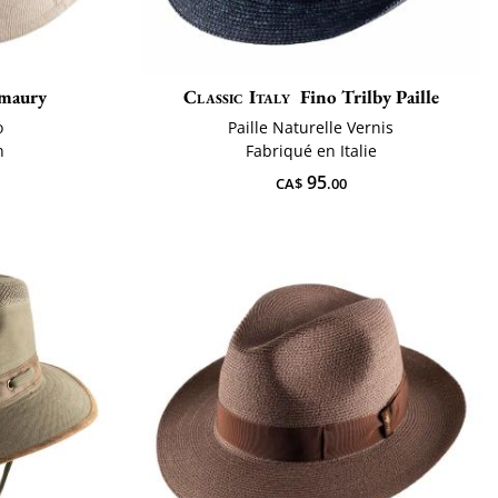
maury
Classic Italy
Fino Trilby Paille
o
Paille Naturelle Vernis
n
Fabriqué en Italie
95
CA$
.00