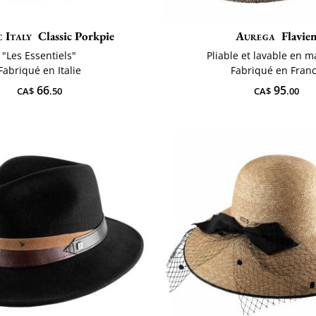
c Italy
Classic Porkpie
Aurega
Flavie
"Les Essentiels"
Pliable et lavable en 
Fabriqué en Italie
Fabriqué en Fran
66
95
CA$
.50
CA$
.00