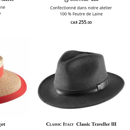
ine
Confectionné dans notre atelier
e
100 % Feutre de Laine
255
CA$
.00
got
Classic Italy
Classic Traveller III