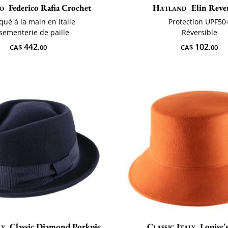
o
Federico Rafia Crochet
Hatland
Elin Rever
qué à la main en Italie
Protection UPF50
sementerie de paille
Réversible
442
102
CA$
.00
CA$
.00
ly
Classic Diamond Porkpie
Classic Italy
Louise's