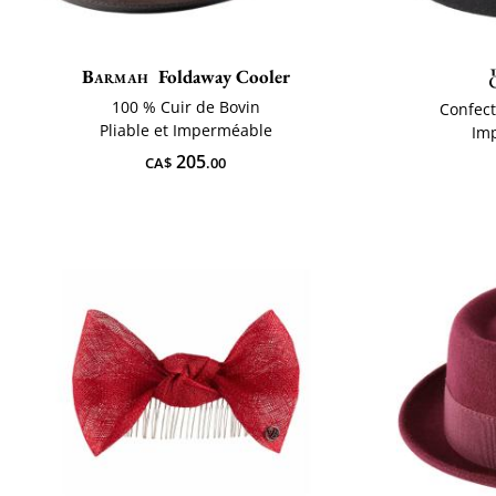
Barmah
Foldaway Cooler
100 % Cuir de Bovin
Confect
Pliable et Imperméable
Imp
205
CA$
.00