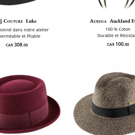
Couture
Luke
Aurega
Auckland Ev
100 % Coton
ionné dans notre atelier
Durable et Résista
erméable et Pliable
100
308
CA$
.00
CA$
.00