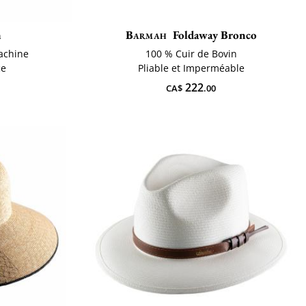
n
Barmah
Foldaway Bronco
machine
100 % Cuir de Bovin
ce
Pliable et Imperméable
222
CA$
.00