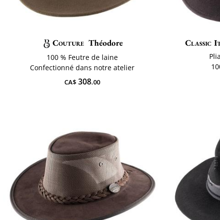
Couture
Théodore
Classic I
Pli
100 % Feutre de laine
10
Confectionné dans notre atelier
308
CA$
.00