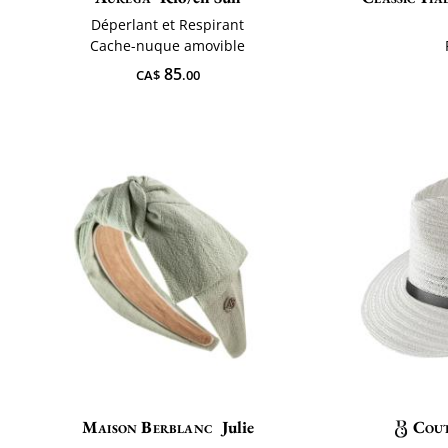
Déperlant et Respirant
Cache-nuque amovible
85
CA$
.00
Maison Berblanc
Julie
Cou