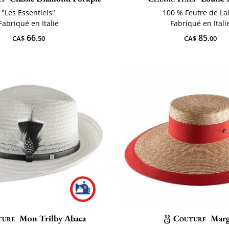
"Les Essentiels"
100 % Feutre de La
Fabriqué en Italie
Fabriqué en Itali
66
85
CA$
.50
CA$
.00
ture
Mon Trilby Abaca
Couture
Mar