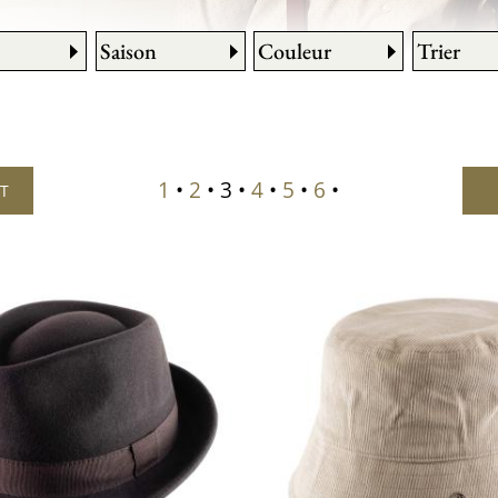
Saison
Couleur
Trier
1
•
2
• 3 •
4
•
5
•
6
•
NT