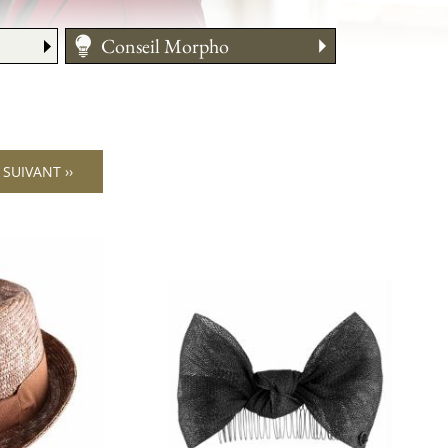
Conseil Morpho
Guide des tailles
Entretien
Comment le porter
Conseil Morpho
SUIVANT ››