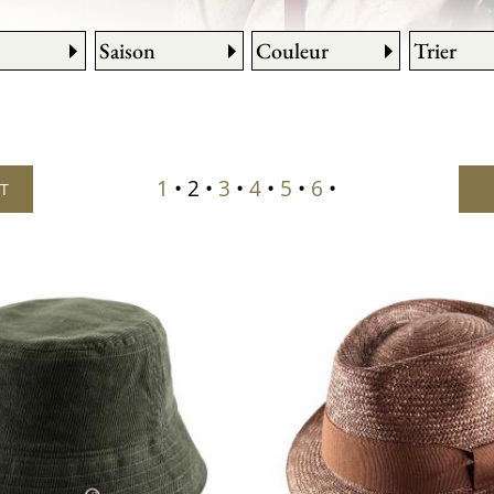
Saison
Couleur
Trier
1
• 2 •
3
•
4
•
5
•
6
•
NT