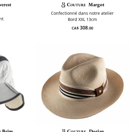
erest
Couture
Margot
Confectionné dans notre atelier
nt
Bord XXL 13cm
308
CA$
.00
e Brim
Couture
Dorian