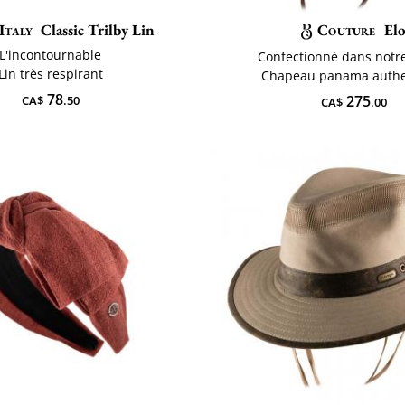
Italy
Classic Trilby Lin
Couture
Elo
L'incontournable
Confectionné dans notre
Lin très respirant
Chapeau panama authe
78
275
CA$
.50
CA$
.00