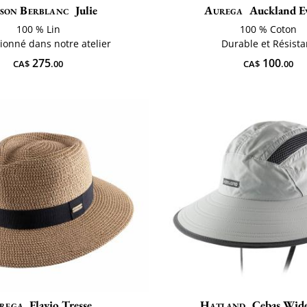
son Berblanc
Julie
Aurega
Auckland Ev
100 % Lin
100 % Coton
ionné dans notre atelier
Durable et Résista
275
100
CA$
.00
CA$
.00
rega
Flavio Tresse
Hatland
Cebas Wid