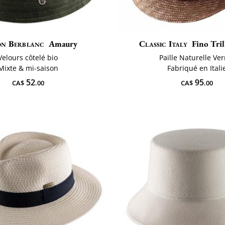
on Berblanc
Amaury
Classic Italy
Fino Tril
Velours côtelé bio
Paille Naturelle Ver
Mixte & mi-saison
Fabriqué en Itali
52
95
CA$
.00
CA$
.00