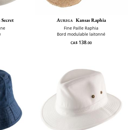
 Secret
Aurega
Kansas Raphia
ine
Fine Paille Raphia
e
Bord modulable laitonné
138
CA$
.00