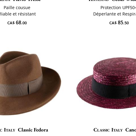
Paille cousue
Protection UPF50
liable et résistant
Déperlante et Respi
68
85
CA$
.00
CA$
.50
c Italy
Classic Fedora
Classic Italy
Cano