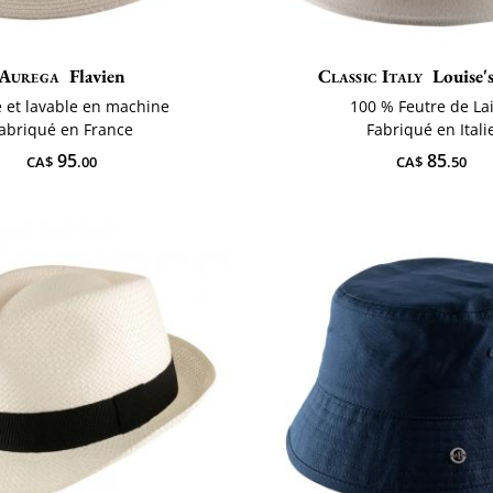
Aurega
Flavien
Classic Italy
Louise's
e et lavable en machine
100 % Feutre de La
abriqué en France
Fabriqué en Itali
95
85
CA$
.00
CA$
.50