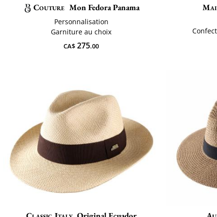
Couture
Mon Fedora Panama
Mai
Personnalisation
Confect
Garniture au choix
275
CA$
.00
Classic Italy
Original Ecuador
Au