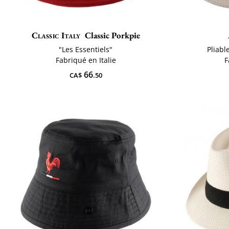
Classic Italy
Classic Porkpie
"Les Essentiels"
Pliabl
Fabriqué en Italie
F
66
CA$
.50