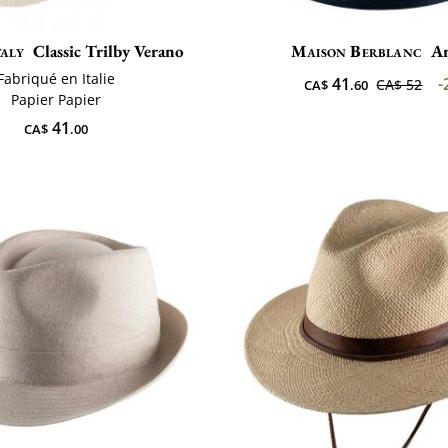
taly
Classic Trilby Verano
Maison Berblanc
A
Fabriqué en Italie
41
-
CA$ 52
CA$
.60
Papier Papier
41
CA$
.00