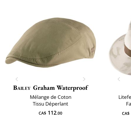
Bailey
Graham Waterproof
Mélange de Coton
Litef
Tissu Déperlant
Fa
112
CA$
.00
CA$