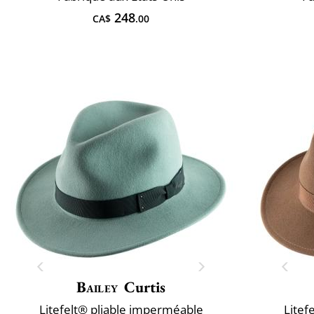
248
CA$
.00
Bailey
Curtis
Litefelt® pliable imperméable
Litef