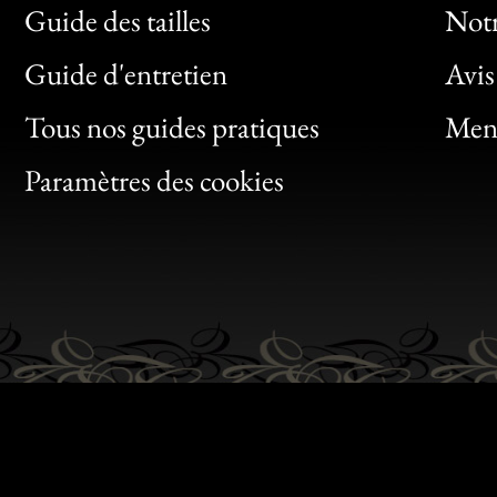
Guide des tailles
Notr
Bon
Guide d'entretien
Avis
Clic
Tous nos guides pratiques
Ment
Bon
Paramètres des cookies
Gen