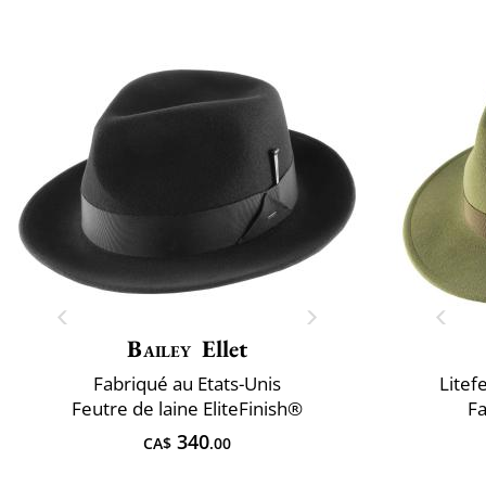
Bailey
Ellet
Fabriqué au Etats-Unis
Litef
Feutre de laine EliteFinish®
Fa
340
CA$
.00