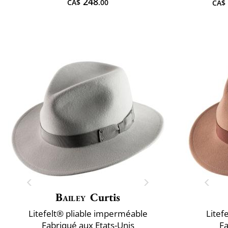
248
CA$
.00
CA$
Bailey
Curtis
Litefelt® pliable imperméable
Litef
Fabriqué aux Etats-Unis
Fa