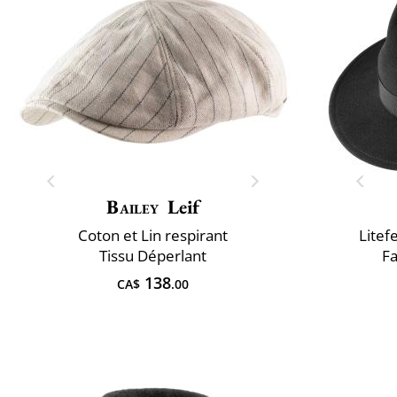
Bailey
Leif
Coton et Lin respirant
Litef
Tissu Déperlant
Fa
138
CA$
.00