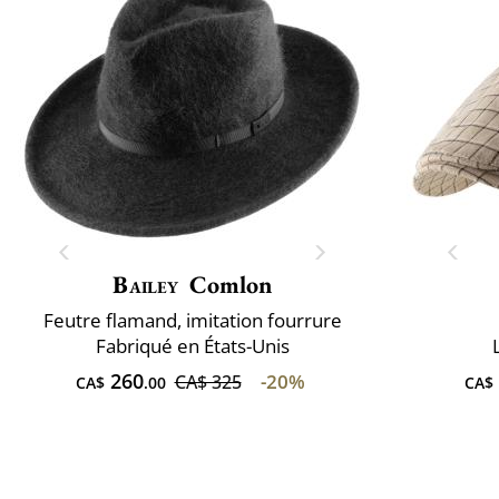
Bailey
Comlon
Feutre flamand, imitation fourrure
Fabriqué en États-Unis
260
-20%
CA$ 325
CA$
.00
CA$