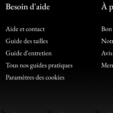
Besoin d'aide
À p
Aide et contact
Bon 
Guide des tailles
Notr
Bon
Guide d'entretien
Avis
Clic
Tous nos guides pratiques
Ment
Bon
Paramètres des cookies
Gen