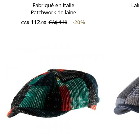
Fabriqué en Italie
Lai
Patchwork de laine
112
-20%
CA$ 140
CA$
.00