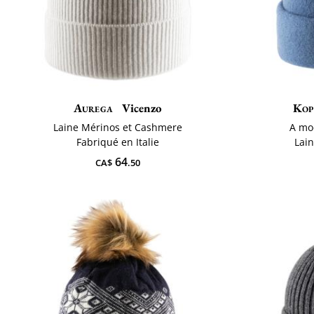
Aurega
Vicenzo
Kop
Laine Mérinos et Cashmere
A ​mo
Fabriqué en Italie
Lai
64
CA$
.50