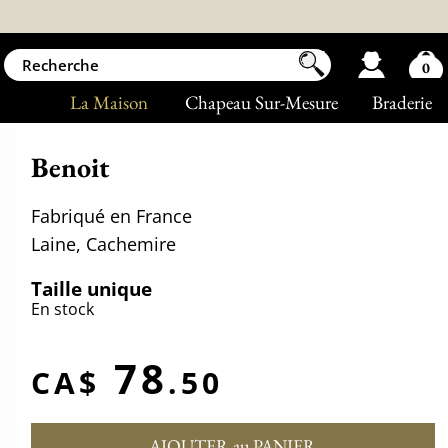
0
La Maison
Chapeau Sur-Mesure
Braderie
Benoit
Fabriqué en France
Laine, Cachemire
Taille unique
En stock
78
CA$
.50
AJOUTER au PANIER