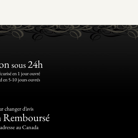
t
ion
24h
sous
écurisé en 1 jour ouvré
d en 5-10 jours ouvrés
r changer d’avis
Remboursé
u
 adresse au Canada