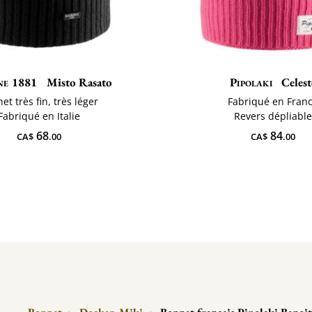
e 1881
Misto Rasato
Pipolaki
Celest
et très fin, très léger
Fabriqué en Fran
Fabriqué en Italie
Revers dépliable
68
84
CA$
.00
CA$
.00