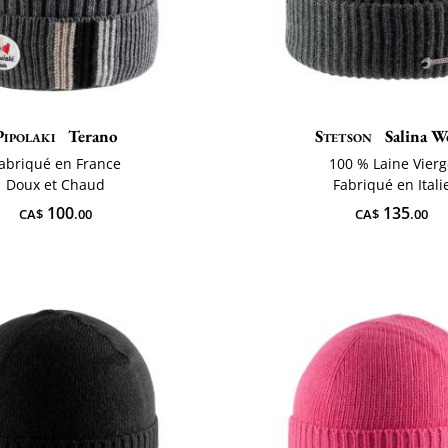
Pipolaki
Terano
Stetson
Salina W
abriqué en France
100 % Laine Vierg
Doux et Chaud
Fabriqué en Itali
100
135
CA$
.00
CA$
.00