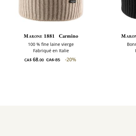
Marone 1881
Carmino
Maron
100 % fine laine vierge
Bonn
Fabriqué en Italie
68
-20%
CA$ 85
CA$
.00