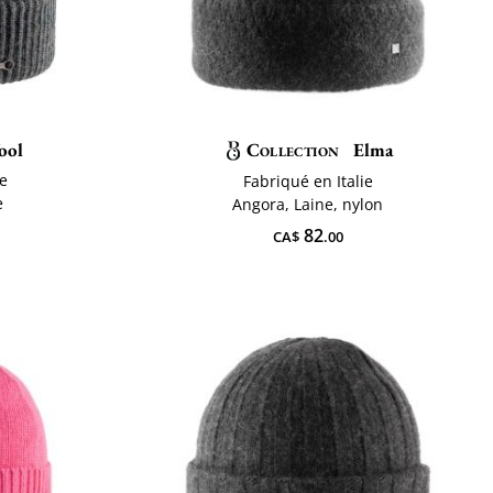
ool
Collection
Elma
e
Fabriqué en Italie
e
Angora, Laine, nylon
82
CA$
.00