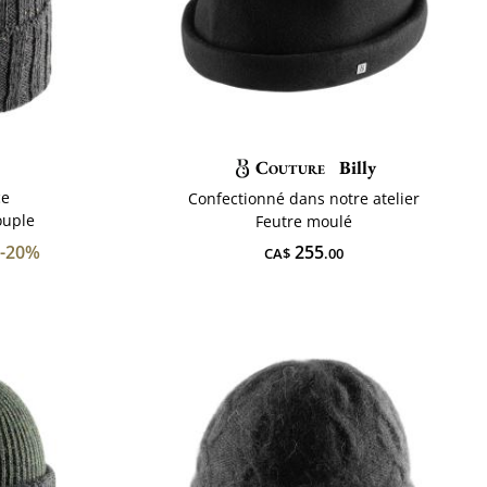
Couture
Billy
ce
Confectionné dans notre atelier
ouple
Feutre moulé
-20%
255
CA$
.00