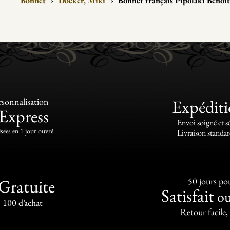
Bonnet
›
Docker, Miki
›
Bonnet français Pipolaki Benoi
sonnalisation
Expédit
Express
Envoi soigné et s
sées en 1 jour ouvré
Livraison standar
Gratuite
50 jours pou
Satisfait
o
 100 d’achat
Retour facile,