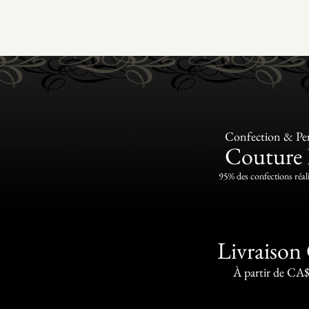
Confection & Per
Couture 
95% des confections réali
Livraison 
À partir de CA$