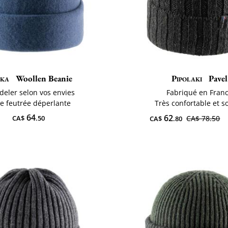
ka
Woollen Beanie
Pipolaki
Pavel
deler selon vos envies
Fabriqué en Fran
ne feutrée déperlante
Très confortable et s
64
62
CA$
.50
CA$ 78.50
CA$
.80