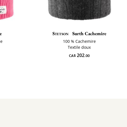
e
Stetson
Surth Cachemire
ce
100 % Cachemire
Textile doux
202
CA$
.00