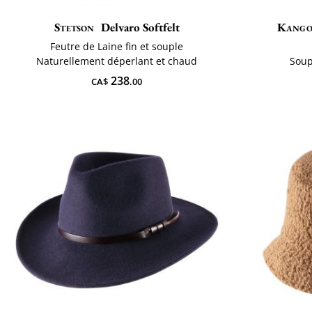
Stetson
Delvaro Softfelt
Kango
Feutre de Laine fin et souple
Naturellement déperlant et chaud
Soup
238
CA$
.00