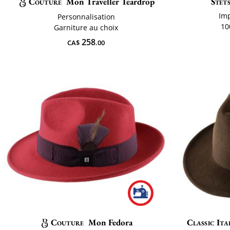
Couture
Mon Traveller Teardrop
Stet
Imp
Personnalisation
10
Garniture au choix
258
CA$
.00
Couture
Mon Fedora
Classic Ita