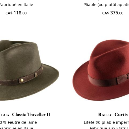
Fabriqué en Italie
Pliable (ou plutôt aplat
118
375
CA$
.00
CA$
.00
Italy
Classic Traveller II
Bailey
Curtis
0 % Feutre de laine
Litefelt® pliable impe
Fabriqué en Italie
Fabriqué aux Etats-