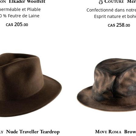
son
Elkader Woolfelt
Couture
Mér
erméable et Pliable
Confectionné dans notre
0 % Feutre de Laine
Esprit nature et bo
205
258
CA$
.00
CA$
.00
ly
Nude Traveller Teardrop
Move Roma
Brow