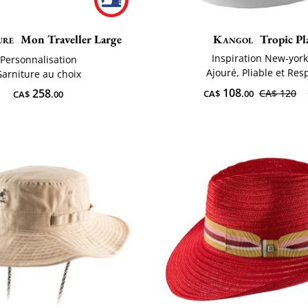
ure
Mon Traveller Large
Kangol
Tropic Pl
Inspiration New-york
Personnalisation
Ajouré, Pliable et Res
Garniture au choix
108
258
CA$ 120
CA$
.00
CA$
.00