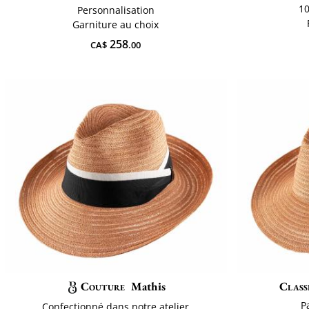
10
Personnalisation
Garniture au choix
258
CA$
.00
Couture
Mathis
Class
P
Confectionné dans notre atelier