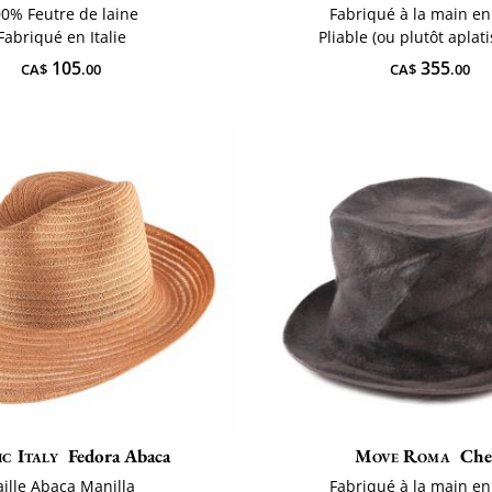
0% Feutre de laine
Fabriqué à la main en 
Fabriqué en Italie
Pliable (ou plutôt aplat
105
355
CA$
.00
CA$
.00
ic Italy
Fedora Abaca
Move Roma
Ch
aille Abaca Manilla
Fabriqué à la main en 