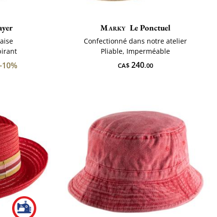
ayer
Marky
Le Ponctuel
aise
Confectionné dans notre atelier
pirant
Pliable, Imperméable
240
-10%
CA$
.00