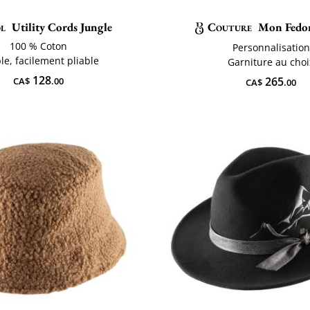
l
Utility Cords Jungle
Couture
Mon Fedor
100 % Coton
Personnalisation
le, facilement pliable
Garniture au choi
128
265
CA$
.00
CA$
.00