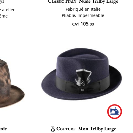
yl
Classic Italy
Nude Trilby Large
Fabriqué en Italie
 atelier
Pliable, Imperméable
hême
105
CA$
.00
nie
Couture
Mon Trilby Large