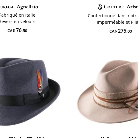
urega
Agnellato
Couture
Arist
Fabriqué en Italie
Confectionné dans notre
Revers en velours
Imperméable et Pli
76
275
CA$
.50
CA$
.00