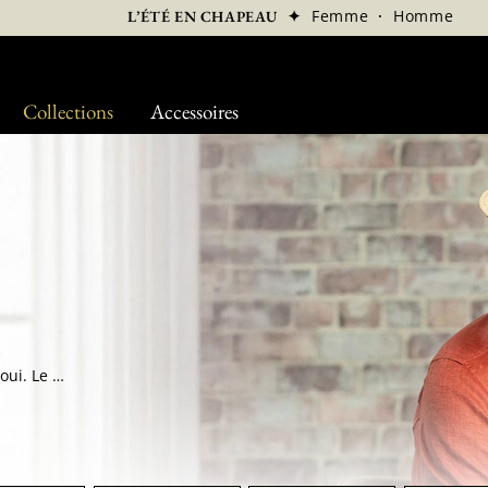
✦
Femme
·
Homme
L’ÉTÉ EN CHAPEAU
Collections
Accessoires
Un chapeau intelligent, vous y croyez ? Nous, oui. Le « smart-hat » dit à l’américaine, aussi appelé « chapeau pliable » ou « chapeau enroulable », ce couvre-chef n’est pas une invention qui date d’hier, mais qui n’était pas très répandue jusqu’au XXIe siècle. Nous vivons une époque formidable avec une génération de voyageurs et d’aventuriers qui souhaitent découvrir le monde. Souple et léger, c’est le compagnon parfait pour les aventuriers cherchant un couvre-chef capable de les suivre dans toutes leurs aventures. Un chapeau peut prendre de la place lorsque vous voyagez, mais un chapeau pliable amplement moins, vous pourrez ainsi voyager à travers les 7 mers, en gardant du style.