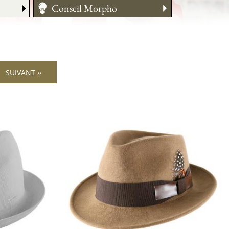
Conseil Morpho
Entretien
Plier un chapeau
Guide des tailles
SUIVANT ››