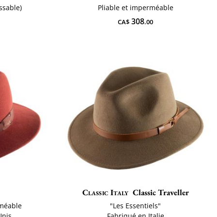
issable)
Pliable et imperméable
308
CA$
.00
Classic Italy
Classic Traveller
rméable
"Les Essentiels"
Unis
Fabriqué en Italie