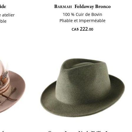
ide
Barmah
Foldaway Bronco
100 % Cuir de Bovin
 atelier
Pliable et Imperméable
able
222
CA$
.00