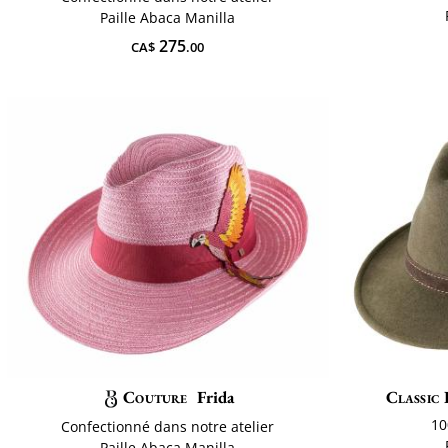
Paille Abaca Manilla
275
CA$
.00
Couture
Frida
Classic 
10
Confectionné dans notre atelier
Paille Abaca Manilla