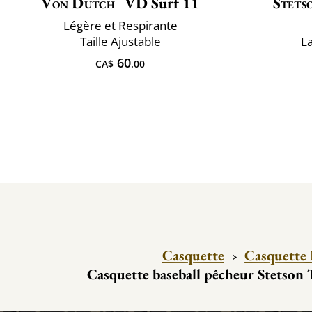
Von Dutch
VD Surf 11
Stets
Légère et Respirante
Taille Ajustable
L
60
CA$
.00
Casquette
›
Casquette 
Casquette baseball pêcheur Stetson