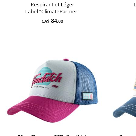
Respirant et Léger
L
Label "ClimatePartner"
84
CA$
.00