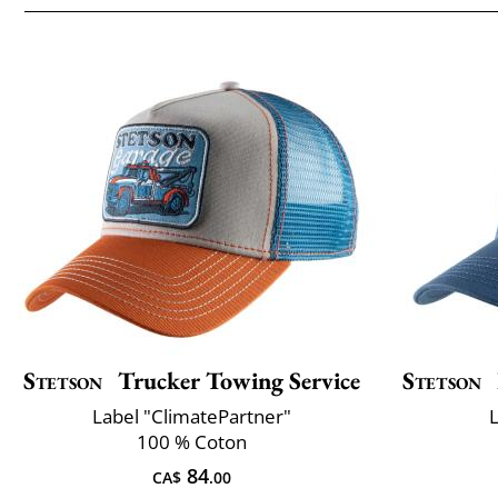
Stetson
Trucker Towing Service
Stetson
Label "ClimatePartner"
L
100 % Coton
84
CA$
.00