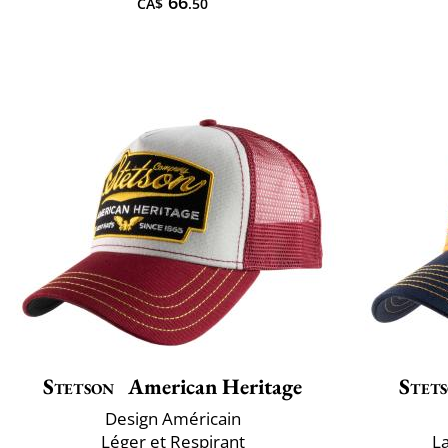
66
CA$
.50
Stetson
American Heritage
Stet
Design Américain
Léger et Respirant
L