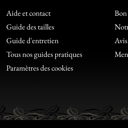
Aide et contact
Bon 
Guide des tailles
Notr
Bon
Guide d'entretien
Avis
Clic
Tous nos guides pratiques
Ment
Bon
Paramètres des cookies
Gen