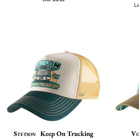
L
Stetson
Keep On Trucking
Vo