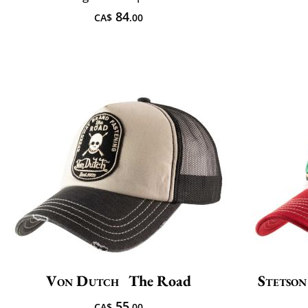
84
CA$
.00
Von Dutch
The Road
Stetson
55
CA$
.00