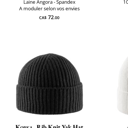
Laine Angora - Spandex
10
A ​moduler selon vos envies
72
CA$
.00
Kopka
Rib Knit Yak Hat