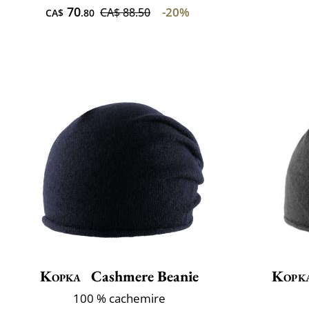
70
-20%
CA$ 88.50
CA$
.80
Kopka
Cashmere Beanie
Kopk
100 % cachemire