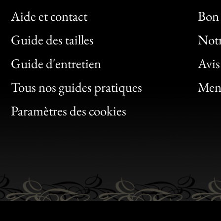
Aide et contact
Bon 
Guide des tailles
Notr
Bon
Guide d'entretien
Avis
Clic
Tous nos guides pratiques
Ment
Bon
Paramètres des cookies
Gen