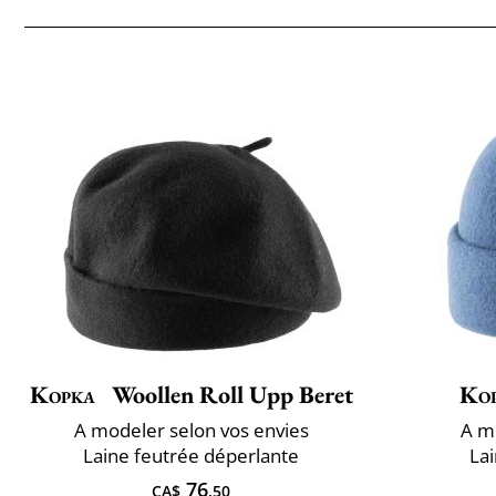
Kopka
Woollen Roll Upp Beret
Ko
A ​modeler selon vos envies
A ​m
Laine feutrée déperlante
La
76
CA$
.50