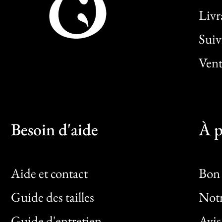
Livr
Sui
Vent
Besoin d'aide
À p
Aide et contact
Bon 
Guide des tailles
Notr
Bon
Guide d'entretien
Avis