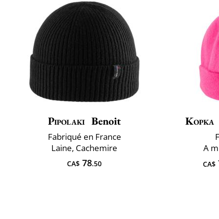
Pipolaki
Benoit
Kopka
Fabriqué en France
F
Laine, Cachemire
A ​m
78
CA$
.50
CA$