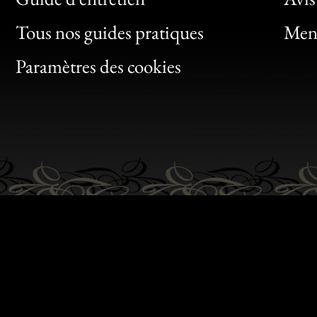
Clic
Tous nos guides pratiques
Ment
Bon
Paramètres des cookies
Gen