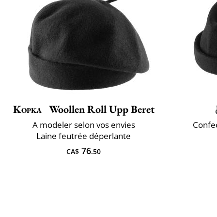
Kopka
Woollen Roll Upp Beret
A ​modeler selon vos envies
Confec
Laine feutrée déperlante
76
CA$
.50