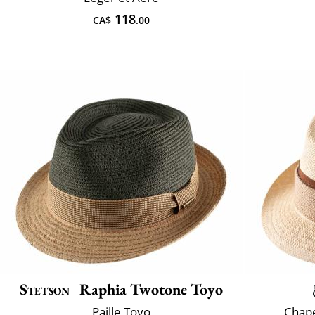
118
CA$
.00
Stetson
Raphia Twotone Toyo
Paille Toyo
Chap