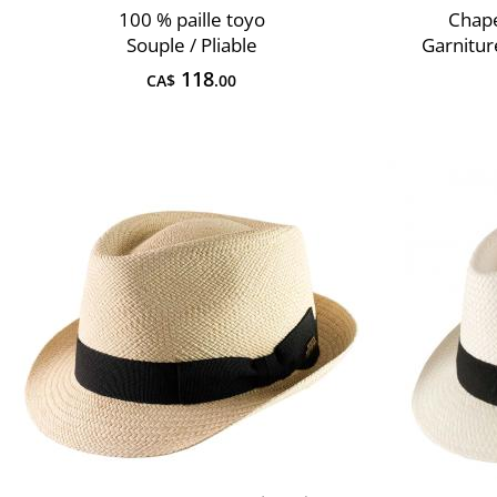
100 % paille toyo
Chap
Souple / Pliable
Garnitur
118
CA$
.00