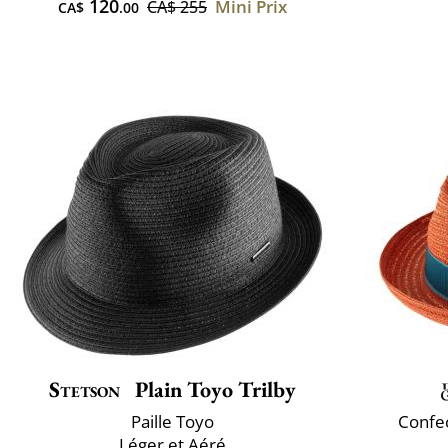
120
Mini Prix
CA$ 255
CA$
.00
Stetson
Plain Toyo Trilby
Paille Toyo
Confec
Léger et Aéré