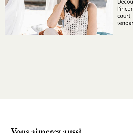
Découv
l'inc
court,
tenda
Vous aimerez aussi