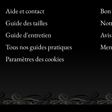
Aide et contact
Bon 
Guide des tailles
Notr
Bon
Guide d'entretien
Avis
Clic
Tous nos guides pratiques
Ment
Bon
Paramètres des cookies
Gen