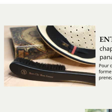
EN
chap
pan
Pour 
forme 
prenez