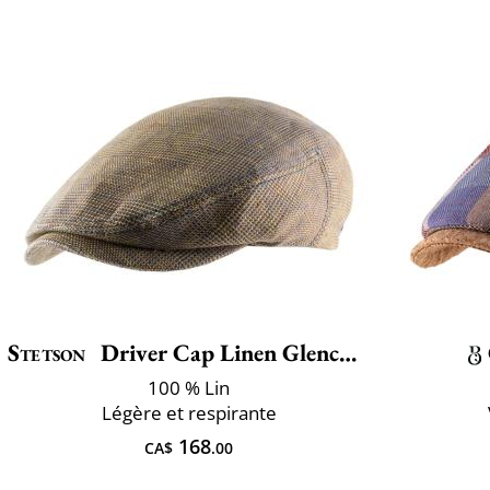
Stetson
Driver Cap Linen Glencheck
100 % Lin
Légère et respirante
168
CA$
.00