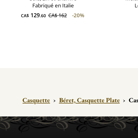
Fabriqué en Italie
L
129
-20%
CA$ 162
CA$
.60
Casquette
›
Béret, Casquette Plate
›
Cas