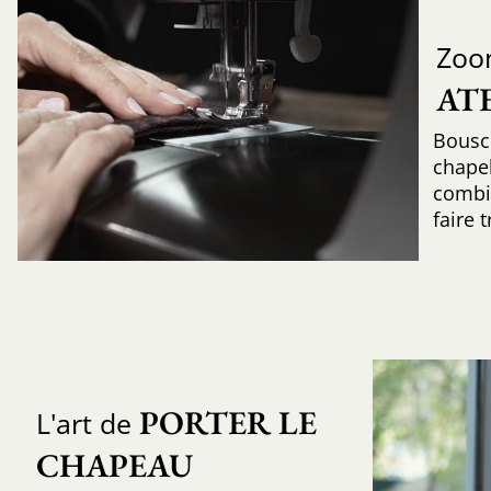
Zoo
AT
Bousc
chapel
combin
faire 
PORTER LE 
L'art de
CHAPEAU