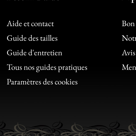
Aide et contact
Bon 
Guide des tailles
Notr
Bon
Guide d'entretien
Avis
Clic
Tous nos guides pratiques
Ment
Bon
Paramètres des cookies
Gen