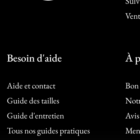
Sui
Vent
Besoin d'aide
À p
Aide et contact
Bon 
Guide des tailles
Notr
Bon
Guide d'entretien
Avis
Clic
Tous nos guides pratiques
Ment