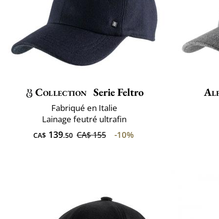
Collection
Serie Feltro
Alf
Fabriqué en Italie
Lainage feutré ultrafin
139
-10%
CA$ 155
CA$
.50