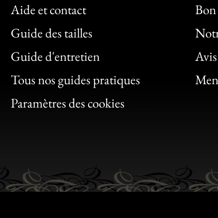
Aide et contact
Bon 
Guide des tailles
Notr
Bon
Guide d'entretien
Avis
Clic
Tous nos guides pratiques
Ment
Bon
Paramètres des cookies
Gen