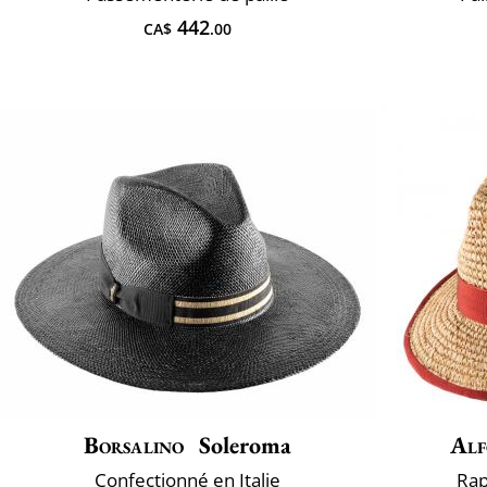
442
CA$
.00
Borsalino
Soleroma
Alf
Confectionné en Italie
Rap