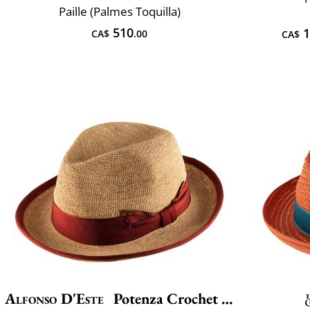
Paille (Palmes Toquilla)
510
1
CA$
.00
CA$
Alfonso D'Este
Potenza Crochet Fino