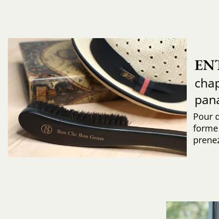
EN
chap
pan
Pour 
forme 
prenez