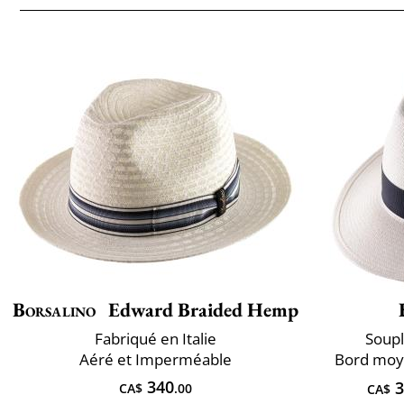
Borsalino
Edward Braided Hemp
Fabriqué en Italie
Soupl
Aéré et Imperméable
Bord moye
340
3
CA$
.00
CA$