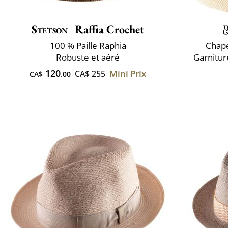
Stetson
Raffia Crochet
100 % Paille Raphia
Chap
Robuste et aéré
Garnitur
120
Mini Prix
CA$ 255
CA$
.00