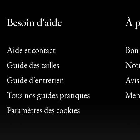
Besoin d'aide
À p
Aide et contact
Bon 
Guide des tailles
Notr
Bon
Guide d'entretien
Avis
Clic
Tous nos guides pratiques
Ment
Bon
Paramètres des cookies
Gen