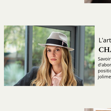
L'ar
CH
Savoir
d'abo
positi
jolime