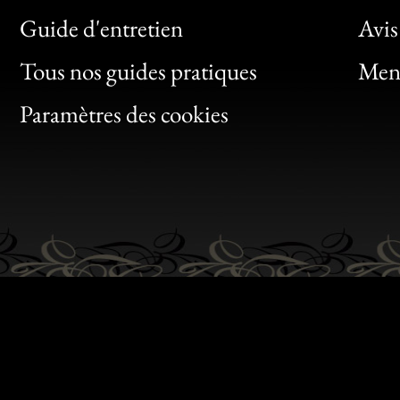
Bon
Guide d'entretien
Avis
Clic
Tous nos guides pratiques
Ment
Bon
Paramètres des cookies
Gen