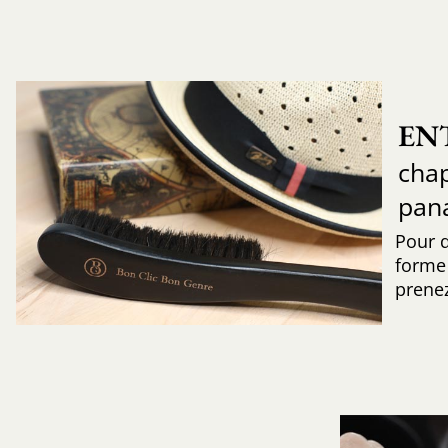
EN
chap
pan
Pour 
forme 
prenez