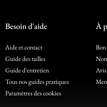
Besoin d'aide
À p
Aide et contact
Bon 
Guide des tailles
Notr
Bon
Guide d'entretien
Avis
Clic
Tous nos guides pratiques
Ment
Bon
Paramètres des cookies
Gen