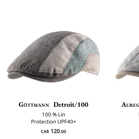
Göttmann
Detroit/100
Aure
100 % Lin
Protection UPF40+
120
CA$
.00