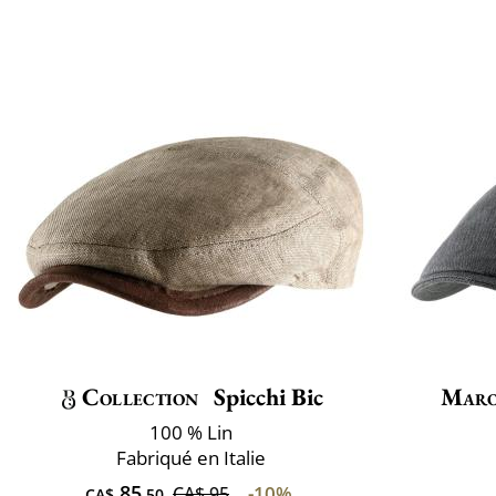
Collection
Spicchi Bic
Maro
100 % Lin
Fabriqué en Italie
85
-10%
CA$ 95
CA$
.50