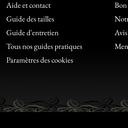
Aide et contact
Bon 
Guide des tailles
Notr
Bon
Guide d'entretien
Avis
Clic
Tous nos guides pratiques
Ment
Bon
Paramètres des cookies
Gen