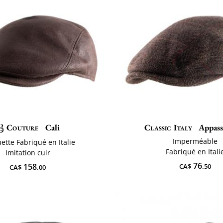
Couture
Cali
Classic Italy
Appass
Imperméable
ette Fabriqué en Italie
Fabriqué en Itali
Imitation cuir
76
158
CA$
.50
CA$
.00