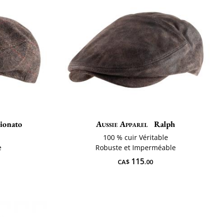
ionato
Aussie Apparel
Ralph
100 % cuir Véritable
e
Robuste et Imperméable
115
CA$
.00