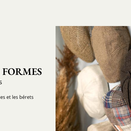
S FORMES
s
es et les bérets