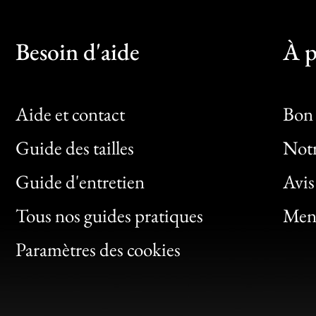
Besoin d'aide
À p
Aide et contact
Bon 
Guide des tailles
Notr
Bon
Guide d'entretien
Avis
Clic
Tous nos guides pratiques
Ment
Bon
Paramètres des cookies
Gen