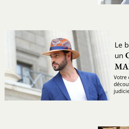
Le b
un
MA
Votre 
découv
judic