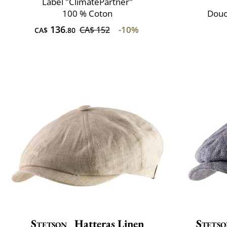
Label "ClimatePartner"
100 % Coton
Douc
136
-10%
CA$ 152
CA$
.80
Stetson
Hatteras Linen
Stets