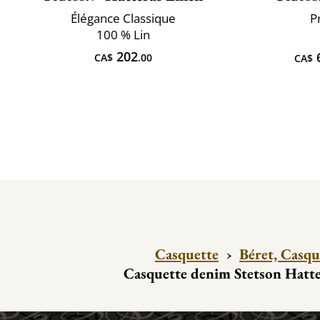
Élégance Classique
P
100 % Lin
202
CA$
.00
CA$
Casquette
›
Béret, Casqu
Casquette denim Stetson Hatt