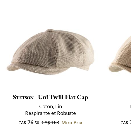
Stetson
Uni Twill Flat Cap
Coton, Lin
Respirante et Robuste
76
Mini Prix
CA$ 168
CA$
.50
CA$