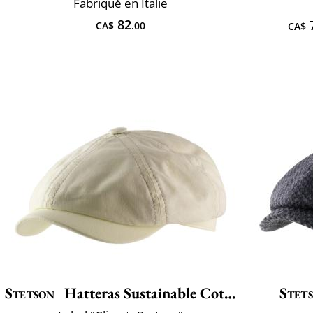
Fabriqué en Italie
82
CA$
.00
CA$
Stetson
Hatteras Sustainable Cotton
Stet