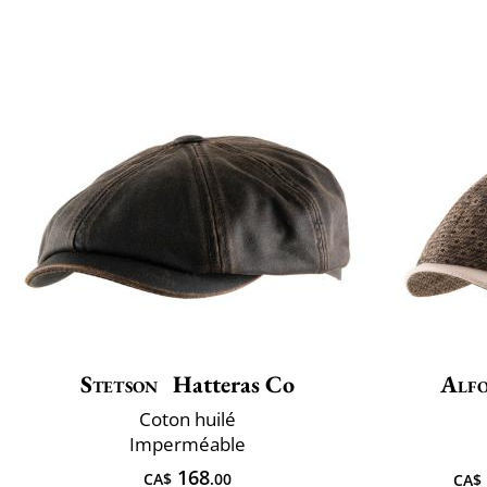
Stetson
Hatteras Co
Alfo
Coton huilé
Imperméable
168
CA$
.00
CA$