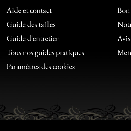
Aide et contact
Bon 
Guide des tailles
Notr
Bon
Guide d'entretien
Avis
Clic
Tous nos guides pratiques
Ment
Bon
Paramètres des cookies
Gen