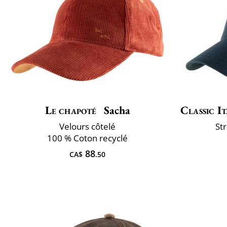
Le chapoté
Sacha
Classic It
Velours côtelé
St
100 % Coton recyclé
88
CA$
.50