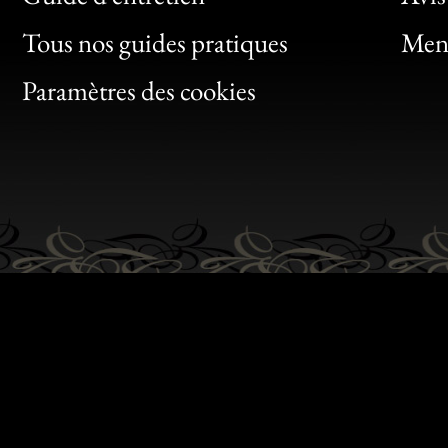
Clic
Tous nos guides pratiques
Ment
Bon
Paramètres des cookies
Gen