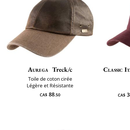
Aurega
Treck/c
Classic It
Toile de coton cirée
Légère et Résistante
88
3
CA$
.50
CA$