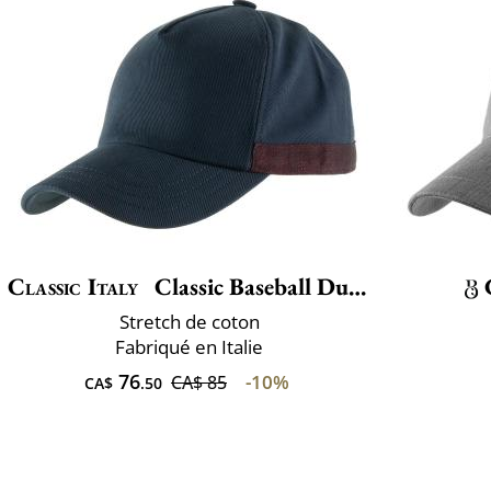
Classic Italy
Classic Baseball Due Toni
Stretch de coton
Fabriqué en Italie
76
-10%
CA$ 85
CA$
.50