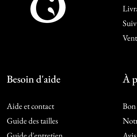
Livr
Sui
Vent
Besoin d'aide
À p
Aide et contact
Bon 
Guide des tailles
Notr
Bon
Guide d'entretien
Avis