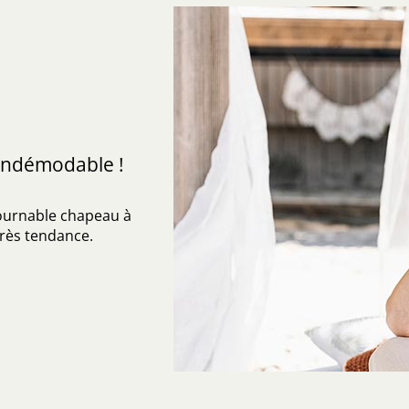
 indémodable !
tournable chapeau à
très tendance.