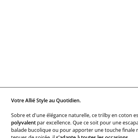
Votre Allié Style au Quotidien.
Sobre et d'une élégance naturelle, ce trilby en coton e
polyvalent
par excellence. Que ce soit pour une escap
balade bucolique ou pour apporter une touche finale r
tenues de soirée, il
s’adapte à toutes les occasions
.