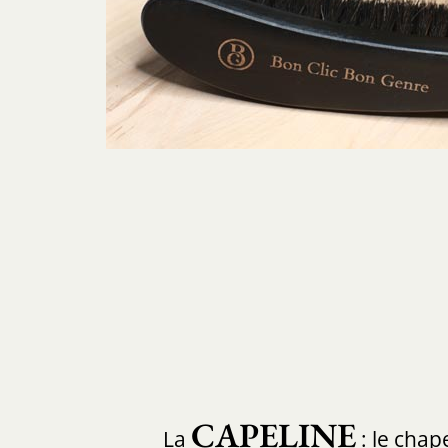
CAPELINE
La
: le chap