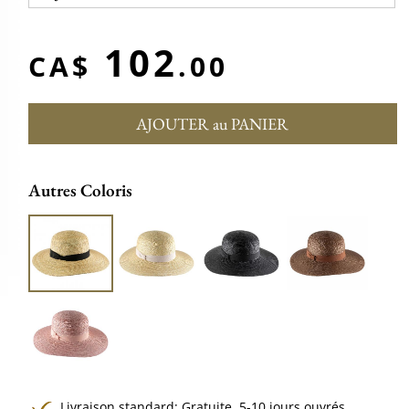
102
CA$
.00
AJOUTER au PANIER
Autres Coloris
Livraison standard:
Gratuite,
5-10 jours ouvrés