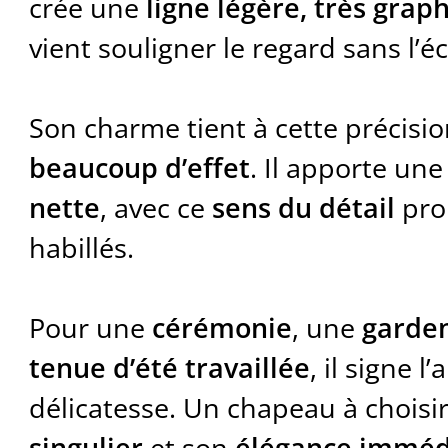
crée une
ligne légère, très grap
vient souligner le regard sans l’é
Son charme tient à cette précisio
beaucoup d’effet
. Il apporte un
nette
, avec ce
sens du détail
pro
habillés.
Pour une
cérémonie
, une
garden
tenue d’été travaillée
, il signe l
délicatesse. Un chapeau à choisi
singulier
et son
élégance immédi