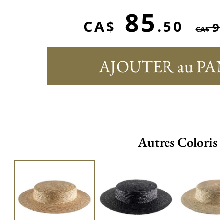
85
CA$
.50
9
CA$
AJOUTER au PA
Autres Coloris