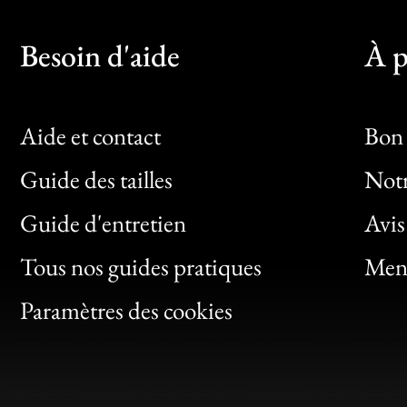
Besoin d'aide
À p
Aide et contact
Bon 
Guide des tailles
Notr
Bon
Guide d'entretien
Avis
Clic
Tous nos guides pratiques
Ment
Bon
Paramètres des cookies
Gen