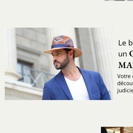
Le b
un
MA
Votre 
découv
judic