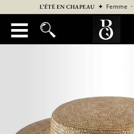
✦
Femme
L’ÉTÉ EN CHAPEAU