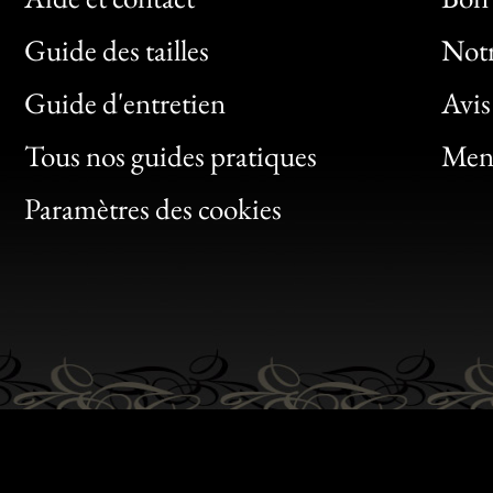
Guide des tailles
Notr
Bon
Guide d'entretien
Avis
Clic
Tous nos guides pratiques
Ment
Bon
Paramètres des cookies
Gen