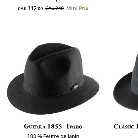
112
Mini Prix
CA$ 240
CA$
.00
Guerra 1855
Ivano
Classic 
100 % Feutre de lapin