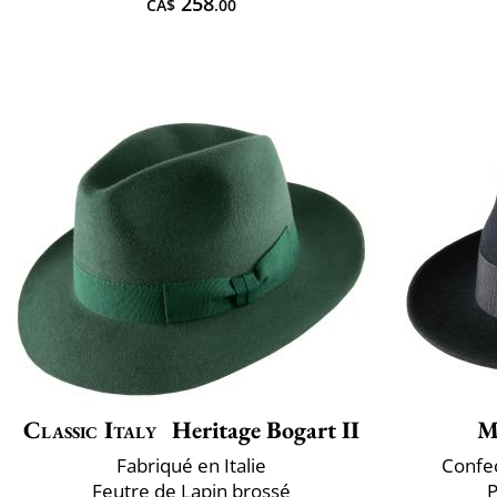
258
CA$
.00
Classic Italy
Heritage Bogart II
M
Fabriqué en Italie
Confec
Feutre de Lapin brossé
P