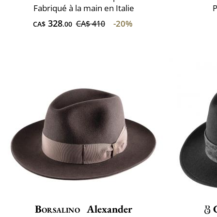
Fabriqué à la main en Italie
P
328
-20%
CA$ 410
CA$
.00
Borsalino
Alexander