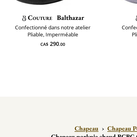
Couture
Balthazar
Confectionné dans notre atelier
Confec
Pliable, Imperméable
Pl
290
CA$
.00
Chapeau
›
Chapeau P
Chapeau porkpie chaud BCBG 