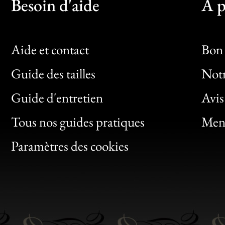
Besoin d'aide
À p
Aide et contact
Bon 
Guide des tailles
Notr
Bon
Guide d'entretien
Avis
Clic
Tous nos guides pratiques
Ment
Bon
Paramètres des cookies
Gen