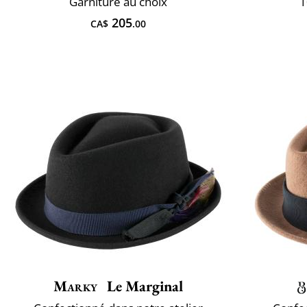
Garniture au choix
1
205
CA$
.00
Marky
Le Marginal