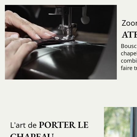
Zoo
AT
Bousc
chapel
combin
faire 
PORTER LE 
L'art de
CHAPEAU