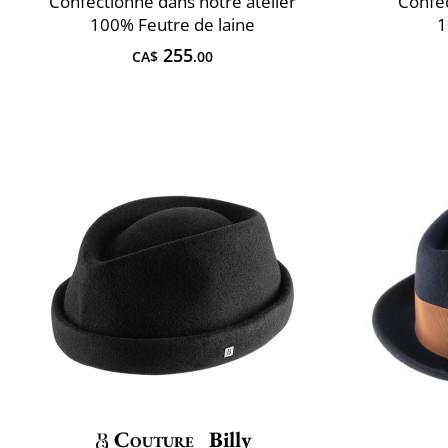
Confectionné dans notre atelier
Confec
100% Feutre de laine
1
255
CA$
.00
Couture
Billy