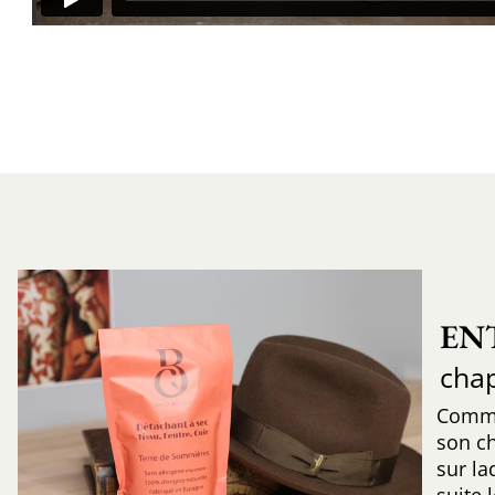
EN
cha
Comme
son c
sur la
suite 